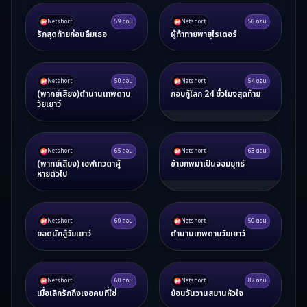
Netshort
59
ตอน
Netshort
56
ตอน
รักสุดท้ายก่อนลืมเธอ
ผู้ท้าทายพายุไรเดอร์
Netshort
50
ตอน
Netshort
54
ตอน
(พากย์เสียง)ตำนานเทพดาบ
กอบกู้โลก 24 ชั่วโมงสุดท้าย
วัยเยาว์
Netshort
65
ตอน
Netshort
63
ตอน
(พากย์เสียง) เชฟเทวดาผู้
ข้ามภพมาเป็นจอมยุทธ์
หายตัวไป
Netshort
60
ตอน
Netshort
50
ตอน
ยอดนักสู้วัยเยาว์
ตำนานเทพดาบวัยเยาว์
Netshort
60
ตอน
Netshort
87
ตอน
เมื่อเลิกรักถึงเจอคนที่ใช่
ย้อนวันวานสมานหัวใจ