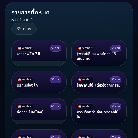
รายการทั้งหมด
หน้า
1
จาก
1
35
เรื่อง
Netshort
50
ตอน
Netshort
68
ตอน
อาถรรพ์รัก 7 ปี
(พากย์เสียง) พ่อนักดาบไร้
เทียมทาน
Netshort
58
ตอน
Netshort
30
ตอน
นรกเหมืองลึก
รักษาคนไข้ แต่หัวใจถูกทำลาย
Netshort
61
ตอน
Netshort
51
ตอน
ตุ๊กตาหมีเปิดโปงชู้
ความรักพร่าเลือนดุจดอกไม้
ไฟ