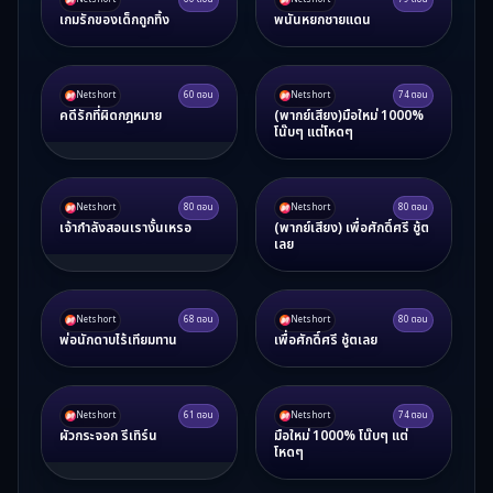
Netshort
60
ตอน
Netshort
79
ตอน
เกมรักของเด็กถูกทิ้ง
พนันหยกชายแดน
Netshort
60
ตอน
Netshort
74
ตอน
คดีรักที่ผิดกฎหมาย
(พากย์เสียง)มือใหม่ 1000%
โน๊บๆ แต่โหดๆ
Netshort
80
ตอน
Netshort
80
ตอน
เจ้ากำลังสอนเรางั้นเหรอ
(พากย์เสียง) เพื่อศักดิ์ศรี ชู้ต
เลย
Netshort
68
ตอน
Netshort
80
ตอน
พ่อนักดาบไร้เทียมทาน
เพื่อศักดิ์ศรี ชู้ตเลย
Netshort
61
ตอน
Netshort
74
ตอน
ผัวกระจอก รีเทิร์น
มือใหม่ 1000% โน๊บๆ แต่
โหดๆ