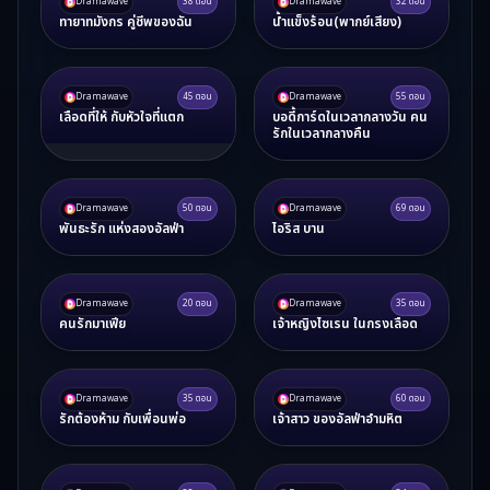
Dramawave
38
ตอน
Dramawave
32
ตอน
ทายาทมังกร คู่ชีพของฉัน
น้ำแข็งร้อน(พากย์เสียง)
Dramawave
45
ตอน
Dramawave
55
ตอน
เลือดที่ให้ กับหัวใจที่แตก
บอดี้การ์ดในเวลากลางวัน คน
รักในเวลากลางคืน
Dramawave
50
ตอน
Dramawave
69
ตอน
พันธะรัก แห่งสองอัลฟ่า
ไอริส บาน
Dramawave
20
ตอน
Dramawave
35
ตอน
คนรักมาเฟีย
เจ้าหญิงไซเรน ในกรงเลือด
Dramawave
35
ตอน
Dramawave
60
ตอน
รักต้องห้าม กับเพื่อนพ่อ
เจ้าสาว ของอัลฟ่าอำมหิต