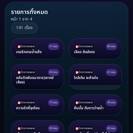
รายการทั้งหมด
หน้า
1
จาก
4
141
เรื่อง
Dramawave
51
ตอน
Dramawave
86
ตอน
เกมรักลานน้ำแข็ง
เลือด กับมังกร
Dramawave
63
ตอน
Dramawave
61
ตอน
แค้นรักพันธนาการ(พากย์
ใกล้เกิน จะห้ามใจ
เสียง)
Dramawave
75
ตอน
Dramawave
30
ตอน
ความรักที่ลุกโชน
คืนนั้น กับดาวว่ายน้ำ
Dramawave
60
ตอน
Dramawave
60
ตอน