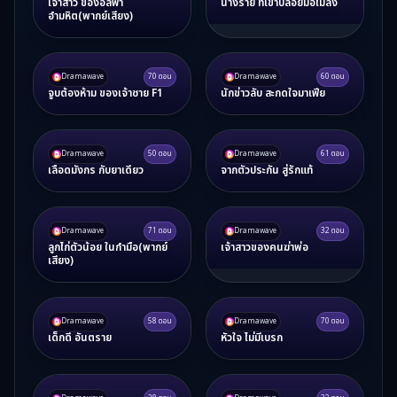
เจ้าสาว ของอัลฟ่า
นางร้าย ที่เขาปล่อยมือไม่ลง
อำมหิต(พากย์เสียง)
Dramawave
70
ตอน
Dramawave
60
ตอน
จูบต้องห้าม ของเจ้าชาย F1
นักข่าวลับ สะกดใจมาเฟีย
Dramawave
50
ตอน
Dramawave
61
ตอน
เลือดมังกร กับยาเดียว
จากตัวประกัน สู่รักแท้
Dramawave
71
ตอน
Dramawave
32
ตอน
ลูกไก่ตัวน้อย ในกำมือ(พากย์
เจ้าสาวของคนฆ่าพ่อ
เสียง)
Dramawave
58
ตอน
Dramawave
70
ตอน
เด็กดี อันตราย
หัวใจ ไม่มีเบรก