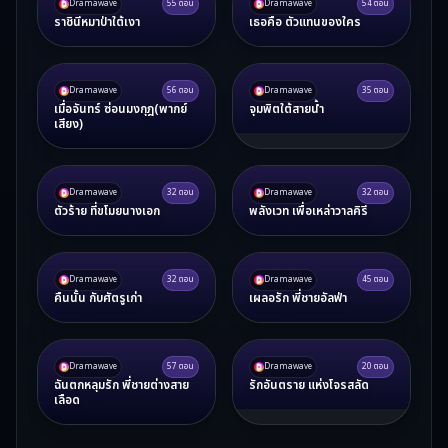
Dramawave
55
ตอน
Dramawave
54
ตอน
ราชินีหมาป่าใต้เงา
เธอคือ ตัวแทนของใคร
Dramawave
56
ตอน
Dramawave
35
ตอน
เมื่อจันทร์ ซ่อนมงกุฎ(พากย์
จุมพิตใต้สายน้ำ
เสียง)
Dramawave
32
ตอน
Dramawave
32
ตอน
ตัวร้าย ที่ขโมยนางเอก
พลังเวท เพื่อเหล่าวาลคิรี
Dramawave
32
ตอน
Dramawave
45
ตอน
คืนนั้น กับศัตรูเก่า
เผลอรัก พี่ชายอัลฟ่า
Dramawave
57
ตอน
Dramawave
20
ตอน
ฉันตกหลุมรัก พี่ชายต่างสาย
รักอันตราย แห่งโจรสลัด
เลือด