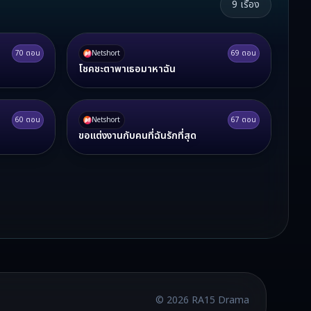
9
เรื่อง
70
ตอน
Netshort
69
ตอน
โชคชะตาพาเธอมาหาฉัน
60
ตอน
Netshort
67
ตอน
ขอแต่งงานกับคนที่ฉันรักที่สุด
©
2026
RA15 Drama