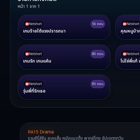
หน้า
1
จาก
1
Netshort
56
ตอน
Netshort
เกมร้ายใต้แรงปรารถนา
คุณหนูบ้าค
Netshort
80
ตอน
Netshort
เกมรัก เกมแค้น
ไม่ใช่พี่แท
Netshort
85
ตอน
รุ่นพี่ที่รักเธอ
RA15 Drama
รวมซีรี่ส์จีน ละครสั้น หนังแนวตั้ง พากย์ไทย อัปเดตทุกวัน