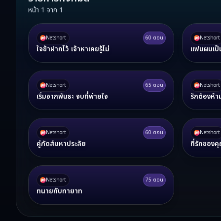
หน้า
1
จาก
1
Netshort
60
ตอน
Netshort
ใจข้าฝากไว้ เจ้าหาเคยรู้ไม่
แฟนผมเป็
Netshort
65
ตอน
Netshort
เริ่มจากพันธะ จบที่พ่ายใจ
รักต้องห้า
Netshort
60
ตอน
Netshort
คู่กัดส์มหาประลัย
ที่รักของค
Netshort
75
ตอน
ทนายกับทายาท