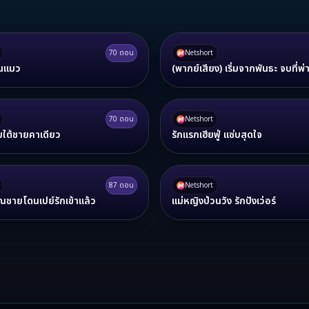
70
ตอน
Netshort
นแมว
(พากย์เสียง) เริ่มจากพันธะ จบที่พ่
70
ตอน
Netshort
มใต้ชายคาเดียว
รักแรกเฮียฟู่ แซ่บสุดใจ
87
ตอน
Netshort
ุณชายโดนเปย์รักเข้าแล้ว
แม่หญิงป่วนวัง รักปังเว่อร์