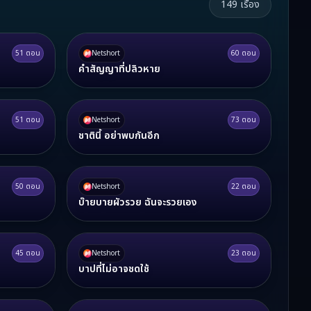
149
เรื่อง
51
ตอน
Netshort
60
ตอน
คำสัญญาที่ปลิวหาย
51
ตอน
Netshort
73
ตอน
ชาตินี้ อย่าพบกันอีก
50
ตอน
Netshort
22
ตอน
บ๊ายบายผัวรวย ฉันจะรวยเอง
45
ตอน
Netshort
23
ตอน
บาปที่ไม่อาจชดใช้