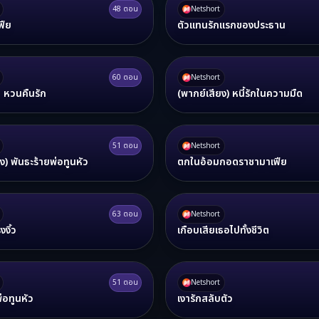
48
ตอน
Netshort
ฟีย
ตัวแทนรักแรกของประธาน
60
ตอน
Netshort
ด หวนคืนรัก
(พากย์เสียง) หนี้รักในความมืด
51
ตอน
Netshort
ง) พันธะร้ายพ่อทูนหัว
ตกในอ้อมกอดราชามาเฟีย
63
ตอน
Netshort
งงิ้ว
เกือบเสียเธอไปทั้งชีวิต
51
ตอน
Netshort
่อทูนหัว
เงารักสลับตัว