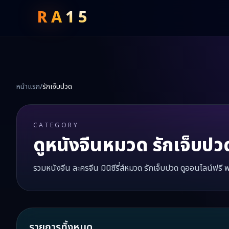
RA
15
หน้าแรก
/
รักเจ็บปวด
CATEGORY
ดูหนังจีนหมวด
รักเจ็บปว
รวมหนังจีน ละครจีน มินิซีรี่ส์หมวด
รักเจ็บปวด
ดูออนไลน์ฟรี พ
รายการทั้งหมด