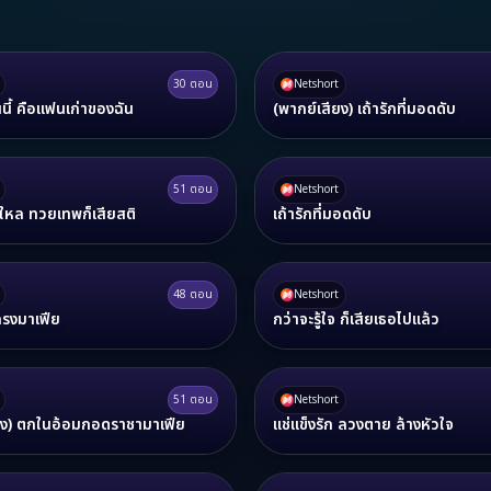
30
ตอน
Netshort
นนี้ คือแฟนเก่าของฉัน
(พากย์เสียง) เถ้ารักที่มอดดับ
51
ตอน
Netshort
ใหล ทวยเทพก็เสียสติ
เถ้ารักที่มอดดับ
48
ตอน
Netshort
รงมาเฟีย
กว่าจะรู้ใจ ก็เสียเธอไปแล้ว
51
ตอน
Netshort
ยง) ตกในอ้อมกอดราชามาเฟีย
แช่แข็งรัก ลวงตาย ล้างหัวใจ