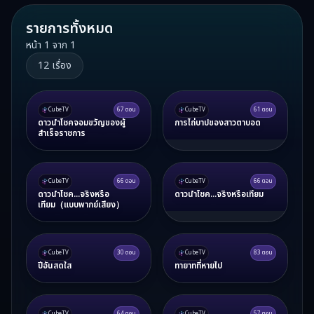
รายการทั้งหมด
หน้า
1
จาก
1
12
เรื่อง
CubeTV
67
ตอน
CubeTV
61
ตอน
ดาวนำโชคจอมขวัญของผู้
การไถ่บาปของสาวตาบอด
สำเร็จราชการ
CubeTV
66
ตอน
CubeTV
66
ตอน
ดาวนำโชค...จริงหรือ
ดาวนำโชค...จริงหรือเทียม
เทียม（แบบพากย์เสียง）
CubeTV
30
ตอน
CubeTV
83
ตอน
ปีอันสดใส
ทายาทที่หายไป