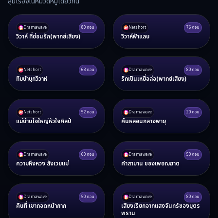
สุ่มเรื่องในหมวดหมู่เดียวกัน
Dramawave
80
ตอน
Netshort
76
ตอน
วิวาห์ ที่ซ่อนรัก(พากย์เสียง)
วิวาห์ฟ้าแลบ
Netshort
63
ตอน
Dramawave
80
ตอน
ทีมบ้าบุกวิวาห์
รักเป็นเหยื่อล่อ(พากย์เสียง)
Netshort
52
ตอน
Dramawave
20
ตอน
แม่บ้านใจใหญ่หัวใจศิลป์
คืนหลอนกลางพายุ
Dramawave
60
ตอน
Dramawave
50
ตอน
ความหึงหวง สังเวยแม่
คำสาบาน ของเพชฌฆาต
Dramawave
50
ตอน
Dramawave
80
ตอน
คืนที่ เขาถอดหน้ากาก
เสียงเรียกจากแสงจันทร์ของบุตร
พราน