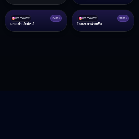
Dramawave
35
ตอน
Dramawave
80
ตอน
นายเก่า บ่าวใหม่
โชคชะตาฟาดฟัน
RA15 Drama
รวมซีรี่ส์จีน ละครสั้น หนังแนวตั้ง พากย์ไทย อัปเดตทุกวัน