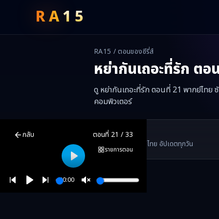
RA
15
RA15 / ตอนของซีรี่ส์
หย่ากันเถอะที่รัก
ตอนท
ดู หย่ากันเถอะที่รัก ตอนที่ 21 พากย์ไทย
คอมพิวเตอร์
หย่ากันเถอะที่รัก
ตอนที่
21
พากย์ไทย ซับไทย ดูฟรีออนไลน์ —
หย่ากันเถอ
RA15 Drama
กลับ
ตอนที่
21
/
33
RA15 เป็นเว็บไซต์ดูซีรี่ส์จีนออนไลน์ฟรี ที่รวบรวมหนังจีน ละครจีน มินิซี
รวมซีรี่ส์จีน ละครสั้น หนังแนวตั้ง พากย์ไทย อัปเดตทุกวัน
©
2026
RA15 Drama
รายการตอน
Play
00:00
Play
Unmute