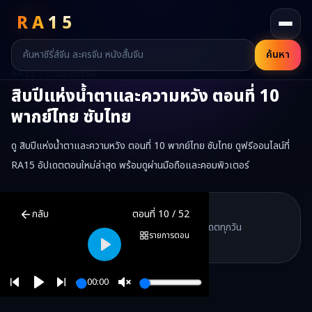
RA
15
ค้นหา
RA15 / ตอนของซีรี่ส์
สิบปีแห่งน้ำตาและความหวัง
ตอนที่
10
พากย์ไทย ซับไทย
ดู สิบปีแห่งน้ำตาและความหวัง ตอนที่ 10 พากย์ไทย ซับไทย ดูฟรีออนไลน์ที่
RA15 อัปเดตตอนใหม่ล่าสุด พร้อมดูผ่านมือถือและคอมพิวเตอร์
สิบปีแห่งน้ำตาและความหวัง
ตอนที่
10
พากย์ไทย ซับไทย ดูฟรีออนไลน์ 
RA15 Drama
กลับ
ตอนที่
10
/
52
RA15 เป็นเว็บไซต์ดูซีรี่ส์จีนออนไลน์ฟรี ที่รวบรวมหนังจีน ละครจีน มินิซี
รวมซีรี่ส์จีน ละครสั้น หนังแนวตั้ง พากย์ไทย อัปเดตทุกวัน
©
2026
RA15 Drama
รายการตอน
©
2026
RA15 Drama
Play
00:00
Play
Unmute