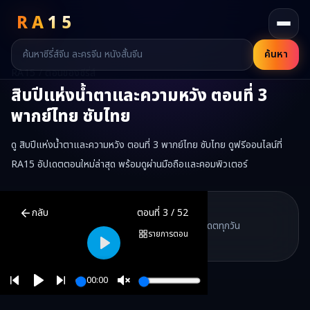
RA
15
ค้นหา
RA15 / ตอนของซีรี่ส์
สิบปีแห่งน้ำตาและความหวัง
ตอนที่
3
พากย์ไทย ซับไทย
ดู สิบปีแห่งน้ำตาและความหวัง ตอนที่ 3 พากย์ไทย ซับไทย ดูฟรีออนไลน์ที่
RA15 อัปเดตตอนใหม่ล่าสุด พร้อมดูผ่านมือถือและคอมพิวเตอร์
สิบปีแห่งน้ำตาและความหวัง
ตอนที่
3
พากย์ไทย ซับไทย ดูฟรีออนไลน์ —
RA15 Drama
กลับ
ตอนที่
3
/
52
RA15 เป็นเว็บไซต์ดูซีรี่ส์จีนออนไลน์ฟรี ที่รวบรวมหนังจีน ละครจีน มินิซี
รวมซีรี่ส์จีน ละครสั้น หนังแนวตั้ง พากย์ไทย อัปเดตทุกวัน
©
2026
RA15 Drama
รายการตอน
©
2026
RA15 Drama
Play
00:00
Play
Unmute