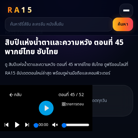
RA
15
ค้นหา
RA15 / ตอนของซีรี่ส์
สิบปีแห่งน้ำตาและความหวัง
ตอนที่
45
พากย์ไทย ซับไทย
ดู สิบปีแห่งน้ำตาและความหวัง ตอนที่ 45 พากย์ไทย ซับไทย ดูฟรีออนไลน์ที่
RA15 อัปเดตตอนใหม่ล่าสุด พร้อมดูผ่านมือถือและคอมพิวเตอร์
สิบปีแห่งน้ำตาและความหวัง
ตอนที่
45
พากย์ไทย ซับไทย ดูฟรีออนไลน์ 
RA15 Drama
กลับ
ตอนที่
45
/
52
RA15 เป็นเว็บไซต์ดูซีรี่ส์จีนออนไลน์ฟรี ที่รวบรวมหนังจีน ละครจีน มินิซี
รวมซีรี่ส์จีน ละครสั้น หนังแนวตั้ง พากย์ไทย อัปเดตทุกวัน
©
2026
RA15 Drama
รายการตอน
©
2026
RA15 Drama
Play
00:00
Play
Unmute