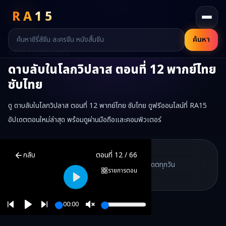
RA
15
ค้นหา
RA15 / ตอนของซีรี่ส์
ดาบลับในโลกวิปลาส
ตอนที่
12
พากย์ไทย
ซับไทย
ดู ดาบลับในโลกวิปลาส ตอนที่ 12 พากย์ไทย ซับไทย ดูฟรีออนไลน์ที่ RA15
อัปเดตตอนใหม่ล่าสุด พร้อมดูผ่านมือถือและคอมพิวเตอร์
ดาบลับในโลกวิปลาส
ตอนที่
12
พากย์ไทย ซับไทย ดูฟรีออนไลน์ —
ดาบล
RA15 Drama
กลับ
ตอนที่
12
/
66
RA15 เป็นเว็บไซต์ดูซีรี่ส์จีนออนไลน์ฟรี ที่รวบรวมหนังจีน ละครจีน มินิซี
รวมซีรี่ส์จีน ละครสั้น หนังแนวตั้ง พากย์ไทย อัปเดตทุกวัน
©
2026
RA15 Drama
รายการตอน
©
2026
RA15 Drama
Play
00:00
Play
Unmute