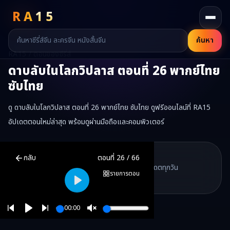
RA
15
ค้นหา
RA15 / ตอนของซีรี่ส์
ดาบลับในโลกวิปลาส
ตอนที่
26
พากย์ไทย
ซับไทย
ดู ดาบลับในโลกวิปลาส ตอนที่ 26 พากย์ไทย ซับไทย ดูฟรีออนไลน์ที่ RA15
อัปเดตตอนใหม่ล่าสุด พร้อมดูผ่านมือถือและคอมพิวเตอร์
ดาบลับในโลกวิปลาส
ตอนที่
26
พากย์ไทย ซับไทย ดูฟรีออนไลน์ —
ดาบล
RA15 Drama
กลับ
ตอนที่
26
/
66
RA15 เป็นเว็บไซต์ดูซีรี่ส์จีนออนไลน์ฟรี ที่รวบรวมหนังจีน ละครจีน มินิซี
รวมซีรี่ส์จีน ละครสั้น หนังแนวตั้ง พากย์ไทย อัปเดตทุกวัน
©
2026
RA15 Drama
รายการตอน
©
2026
RA15 Drama
Play
00:00
Play
Unmute