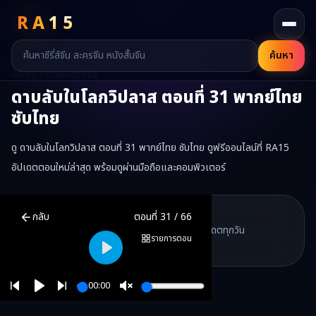
RA
15
ค้นหา
RA15 / ตอนของซีรี่ส์
ดาบลับในโลกวิปลาส
ตอนที่
31
พากย์ไทย
ซับไทย
ดู ดาบลับในโลกวิปลาส ตอนที่ 31 พากย์ไทย ซับไทย ดูฟรีออนไลน์ที่ RA15
อัปเดตตอนใหม่ล่าสุด พร้อมดูผ่านมือถือและคอมพิวเตอร์
ดาบลับในโลกวิปลาส
ตอนที่
31
พากย์ไทย ซับไทย ดูฟรีออนไลน์ —
ดาบล
RA15 Drama
กลับ
ตอนที่
31
/
66
RA15 เป็นเว็บไซต์ดูซีรี่ส์จีนออนไลน์ฟรี ที่รวบรวมหนังจีน ละครจีน มินิซี
รวมซีรี่ส์จีน ละครสั้น หนังแนวตั้ง พากย์ไทย อัปเดตทุกวัน
©
2026
RA15 Drama
รายการตอน
©
2026
RA15 Drama
Play
00:00
Play
Unmute