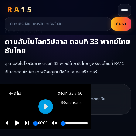
RA
15
ค้นหา
RA15 / ตอนของซีรี่ส์
ดาบลับในโลกวิปลาส
ตอนที่
33
พากย์ไทย
ซับไทย
ดู ดาบลับในโลกวิปลาส ตอนที่ 33 พากย์ไทย ซับไทย ดูฟรีออนไลน์ที่ RA15
อัปเดตตอนใหม่ล่าสุด พร้อมดูผ่านมือถือและคอมพิวเตอร์
ดาบลับในโลกวิปลาส
ตอนที่
33
พากย์ไทย ซับไทย ดูฟรีออนไลน์ —
ดาบล
RA15 Drama
กลับ
ตอนที่
33
/
66
RA15 เป็นเว็บไซต์ดูซีรี่ส์จีนออนไลน์ฟรี ที่รวบรวมหนังจีน ละครจีน มินิซี
รวมซีรี่ส์จีน ละครสั้น หนังแนวตั้ง พากย์ไทย อัปเดตทุกวัน
©
2026
RA15 Drama
รายการตอน
©
2026
RA15 Drama
Play
00:00
Play
Unmute