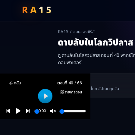
RA
15
RA15 / ตอนของซีรี่ส์
ดาบลับในโลกวิปลาส
ดู ดาบลับในโลกวิปลาส ตอนที่ 40 พากย์ไท
คอมพิวเตอร์
ดาบลับในโลกวิปลาส
ตอนที่
40
พากย์ไทย ซับไทย ดูฟรีออนไลน์ —
ดาบล
RA15 Drama
กลับ
ตอนที่
40
/
66
RA15 เป็นเว็บไซต์ดูซีรี่ส์จีนออนไลน์ฟรี ที่รวบรวมหนังจีน ละครจีน มินิซี
รวมซีรี่ส์จีน ละครสั้น หนังแนวตั้ง พากย์ไทย อัปเดตทุกวัน
©
2026
RA15 Drama
รายการตอน
Play
00:00
Play
Unmute