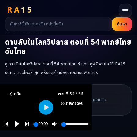
RA
15
ค้นหา
RA15 / ตอนของซีรี่ส์
ดาบลับในโลกวิปลาส
ตอนที่
54
พากย์ไทย
ซับไทย
ดู ดาบลับในโลกวิปลาส ตอนที่ 54 พากย์ไทย ซับไทย ดูฟรีออนไลน์ที่ RA15
อัปเดตตอนใหม่ล่าสุด พร้อมดูผ่านมือถือและคอมพิวเตอร์
ดาบลับในโลกวิปลาส
ตอนที่
54
พากย์ไทย ซับไทย ดูฟรีออนไลน์ —
ดาบล
RA15 Drama
กลับ
ตอนที่
54
/
66
RA15 เป็นเว็บไซต์ดูซีรี่ส์จีนออนไลน์ฟรี ที่รวบรวมหนังจีน ละครจีน มินิซี
รวมซีรี่ส์จีน ละครสั้น หนังแนวตั้ง พากย์ไทย อัปเดตทุกวัน
©
2026
RA15 Drama
รายการตอน
©
2026
RA15 Drama
Play
00:00
Play
Unmute