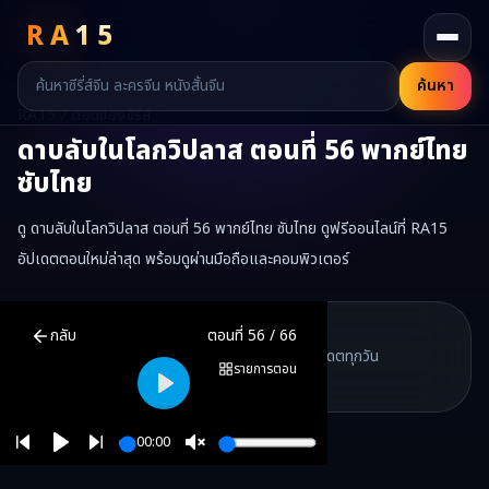
RA
15
ค้นหา
RA15 / ตอนของซีรี่ส์
ดาบลับในโลกวิปลาส
ตอนที่
56
พากย์ไทย
ซับไทย
ดู ดาบลับในโลกวิปลาส ตอนที่ 56 พากย์ไทย ซับไทย ดูฟรีออนไลน์ที่ RA15
อัปเดตตอนใหม่ล่าสุด พร้อมดูผ่านมือถือและคอมพิวเตอร์
ดาบลับในโลกวิปลาส
ตอนที่
56
พากย์ไทย ซับไทย ดูฟรีออนไลน์ —
ดาบล
RA15 Drama
กลับ
ตอนที่
56
/
66
RA15 เป็นเว็บไซต์ดูซีรี่ส์จีนออนไลน์ฟรี ที่รวบรวมหนังจีน ละครจีน มินิซี
รวมซีรี่ส์จีน ละครสั้น หนังแนวตั้ง พากย์ไทย อัปเดตทุกวัน
©
2026
RA15 Drama
รายการตอน
©
2026
RA15 Drama
Play
00:00
Play
Unmute