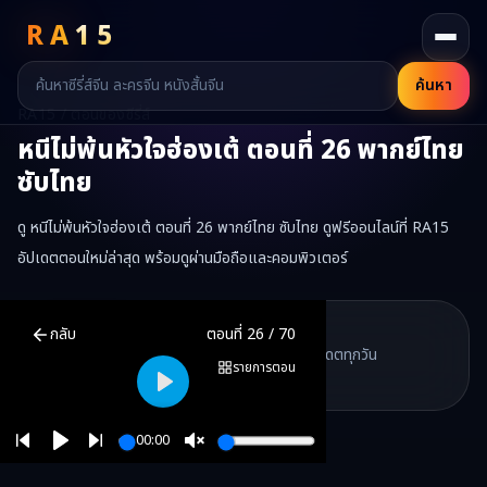
RA
15
ค้นหา
RA15 / ตอนของซีรี่ส์
หนีไม่พ้นหัวใจฮ่องเต้
ตอนที่
26
พากย์ไทย
ซับไทย
ดู หนีไม่พ้นหัวใจฮ่องเต้ ตอนที่ 26 พากย์ไทย ซับไทย ดูฟรีออนไลน์ที่ RA15
อัปเดตตอนใหม่ล่าสุด พร้อมดูผ่านมือถือและคอมพิวเตอร์
หนีไม่พ้นหัวใจฮ่องเต้
ตอนที่
26
พากย์ไทย ซับไทย ดูฟรีออนไลน์ —
หนีไม
RA15 Drama
กลับ
ตอนที่
26
/
70
RA15 เป็นเว็บไซต์ดูซีรี่ส์จีนออนไลน์ฟรี ที่รวบรวมหนังจีน ละครจีน มินิซี
รวมซีรี่ส์จีน ละครสั้น หนังแนวตั้ง พากย์ไทย อัปเดตทุกวัน
©
2026
RA15 Drama
รายการตอน
©
2026
RA15 Drama
Play
00:00
Play
Unmute