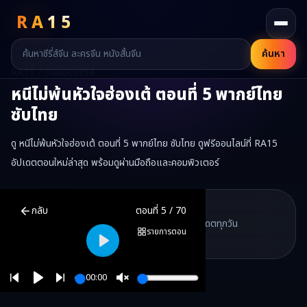
RA
15
ค้นหา
RA15 / ตอนของซีรี่ส์
หนีไม่พ้นหัวใจฮ่องเต้
ตอนที่
5
พากย์ไทย
ซับไทย
ดู หนีไม่พ้นหัวใจฮ่องเต้ ตอนที่ 5 พากย์ไทย ซับไทย ดูฟรีออนไลน์ที่ RA15
อัปเดตตอนใหม่ล่าสุด พร้อมดูผ่านมือถือและคอมพิวเตอร์
หนีไม่พ้นหัวใจฮ่องเต้
ตอนที่
5
พากย์ไทย ซับไทย ดูฟรีออนไลน์ —
หนีไม่พ
RA15 Drama
กลับ
ตอนที่
5
/
70
RA15 เป็นเว็บไซต์ดูซีรี่ส์จีนออนไลน์ฟรี ที่รวบรวมหนังจีน ละครจีน มินิซี
รวมซีรี่ส์จีน ละครสั้น หนังแนวตั้ง พากย์ไทย อัปเดตทุกวัน
©
2026
RA15 Drama
รายการตอน
©
2026
RA15 Drama
Play
00:00
Play
Unmute