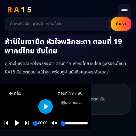
RA
15
ค้นหา
RA15 / ตอนของซีรี่ส์
ห้าปีในเงามืด หัวใจพลิกชะตา
ตอนที่
19
พากย์ไทย ซับไทย
ดู ห้าปีในเงามืด หัวใจพลิกชะตา ตอนที่ 19 พากย์ไทย ซับไทย ดูฟรีออนไลน์ที่
RA15 อัปเดตตอนใหม่ล่าสุด พร้อมดูผ่านมือถือและคอมพิวเตอร์
ห้าปีในเงามืด หัวใจพลิกชะตา
ตอนที่
19
พากย์ไทย ซับไทย ดูฟรีออนไลน์
RA15 Drama
กลับ
ตอนที่
19
/
80
RA15 เป็นเว็บไซต์ดูซีรี่ส์จีนออนไลน์ฟรี ที่รวบรวมหนังจีน ละครจีน มินิซี
รวมซีรี่ส์จีน ละครสั้น หนังแนวตั้ง พากย์ไทย อัปเดตทุกวัน
©
2026
RA15 Drama
รายการตอน
©
2026
RA15 Drama
Play
00:00
Play
Unmute