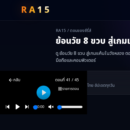
RA
15
RA15 / ตอนของซีรี่ส์
ย้อนวัย 8 ขวบ สู่เก
ดู ย้อนวัย 8 ขวบ สู่เกมแค้นในวังหลวง ต
มือถือและคอมพิวเตอร์
ย้อนวัย 8 ขวบ สู่เกมแค้นในวังหลวง
ตอนที่
41
พากย์ไทย ซับไทย ดูฟรี
RA15 Drama
กลับ
ตอนที่
41
/
45
RA15 เป็นเว็บไซต์ดูซีรี่ส์จีนออนไลน์ฟรี ที่รวบรวมหนังจีน ละครจีน มินิซี
รวมซีรี่ส์จีน ละครสั้น หนังแนวตั้ง พากย์ไทย อัปเดตทุกวัน
©
2026
RA15 Drama
รายการตอน
Play
00:00
Play
Unmute