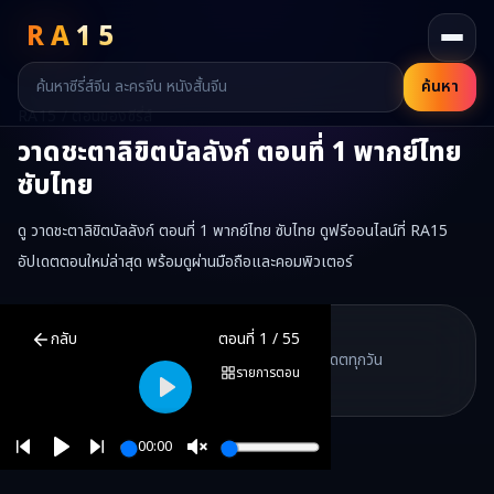
RA
15
ค้นหา
RA15 / ตอนของซีรี่ส์
วาดชะตาลิขิตบัลลังก์
ตอนที่
1
พากย์ไทย
ซับไทย
ดู วาดชะตาลิขิตบัลลังก์ ตอนที่ 1 พากย์ไทย ซับไทย ดูฟรีออนไลน์ที่ RA15
อัปเดตตอนใหม่ล่าสุด พร้อมดูผ่านมือถือและคอมพิวเตอร์
วาดชะตาลิขิตบัลลังก์
ตอนที่
1
พากย์ไทย ซับไทย ดูฟรีออนไลน์ —
วาดชะตา
RA15 Drama
กลับ
ตอนที่
1
/
55
RA15 เป็นเว็บไซต์ดูซีรี่ส์จีนออนไลน์ฟรี ที่รวบรวมหนังจีน ละครจีน มินิซี
รวมซีรี่ส์จีน ละครสั้น หนังแนวตั้ง พากย์ไทย อัปเดตทุกวัน
©
2026
RA15 Drama
รายการตอน
©
2026
RA15 Drama
Play
00:00
Play
Unmute