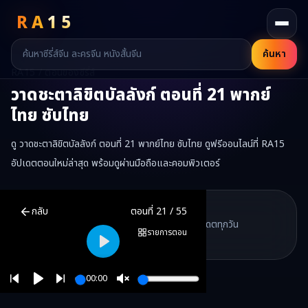
RA
15
ค้นหา
RA15 / ตอนของซีรี่ส์
วาดชะตาลิขิตบัลลังก์
ตอนที่
21
พากย์
ไทย ซับไทย
ดู วาดชะตาลิขิตบัลลังก์ ตอนที่ 21 พากย์ไทย ซับไทย ดูฟรีออนไลน์ที่ RA15
อัปเดตตอนใหม่ล่าสุด พร้อมดูผ่านมือถือและคอมพิวเตอร์
วาดชะตาลิขิตบัลลังก์
ตอนที่
21
พากย์ไทย ซับไทย ดูฟรีออนไลน์ —
วาดชะต
RA15 Drama
กลับ
ตอนที่
21
/
55
RA15 เป็นเว็บไซต์ดูซีรี่ส์จีนออนไลน์ฟรี ที่รวบรวมหนังจีน ละครจีน มินิซี
รวมซีรี่ส์จีน ละครสั้น หนังแนวตั้ง พากย์ไทย อัปเดตทุกวัน
©
2026
RA15 Drama
รายการตอน
©
2026
RA15 Drama
Play
00:00
Play
Unmute