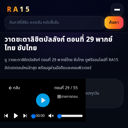
RA
15
ค้นหา
RA15 / ตอนของซีรี่ส์
วาดชะตาลิขิตบัลลังก์
ตอนที่
29
พากย์
ไทย ซับไทย
ดู วาดชะตาลิขิตบัลลังก์ ตอนที่ 29 พากย์ไทย ซับไทย ดูฟรีออนไลน์ที่ RA15
อัปเดตตอนใหม่ล่าสุด พร้อมดูผ่านมือถือและคอมพิวเตอร์
วาดชะตาลิขิตบัลลังก์
ตอนที่
29
พากย์ไทย ซับไทย ดูฟรีออนไลน์ —
วาดชะต
RA15 Drama
กลับ
ตอนที่
29
/
55
RA15 เป็นเว็บไซต์ดูซีรี่ส์จีนออนไลน์ฟรี ที่รวบรวมหนังจีน ละครจีน มินิซี
รวมซีรี่ส์จีน ละครสั้น หนังแนวตั้ง พากย์ไทย อัปเดตทุกวัน
©
2026
RA15 Drama
รายการตอน
©
2026
RA15 Drama
Play
00:00
Play
Unmute