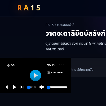
RA
15
RA15 / ตอนของซีรี่ส์
วาดชะตาลิขิตบัลลังก์
ดู วาดชะตาลิขิตบัลลังก์ ตอนที่ 8 พากย์ไ
คอมพิวเตอร์
วาดชะตาลิขิตบัลลังก์
ตอนที่
8
พากย์ไทย ซับไทย ดูฟรีออนไลน์ —
วาดชะตา
RA15 Drama
กลับ
ตอนที่
8
/
55
RA15 เป็นเว็บไซต์ดูซีรี่ส์จีนออนไลน์ฟรี ที่รวบรวมหนังจีน ละครจีน มินิซี
รวมซีรี่ส์จีน ละครสั้น หนังแนวตั้ง พากย์ไทย อัปเดตทุกวัน
©
2026
RA15 Drama
รายการตอน
Play
00:00
Play
Unmute