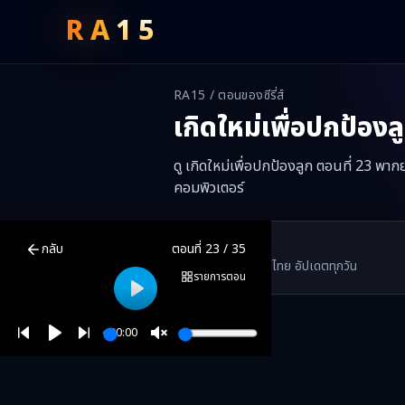
RA
15
RA15 / ตอนของซีรี่ส์
เกิดใหม่เพื่อปกป้องล
ดู เกิดใหม่เพื่อปกป้องลูก ตอนที่ 23 พาก
คอมพิวเตอร์
เกิดใหม่เพื่อปกป้องลูก
ตอนที่
23
พากย์ไทย ซับไทย ดูฟรีออนไลน์ —
เกิ
RA15 Drama
กลับ
ตอนที่
23
/
35
RA15 เป็นเว็บไซต์ดูซีรี่ส์จีนออนไลน์ฟรี ที่รวบรวมหนังจีน ละครจีน มินิซี
รวมซีรี่ส์จีน ละครสั้น หนังแนวตั้ง พากย์ไทย อัปเดตทุกวัน
©
2026
RA15 Drama
รายการตอน
Play
00:00
Play
Unmute