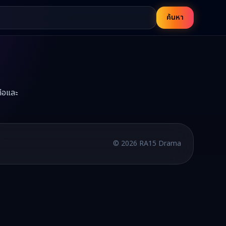
ค้นหา
ถือและ
5
บพากย์ไทยและซับไทย อัปเดตใหม่ทุกวัน
©
2026
RA15 Drama