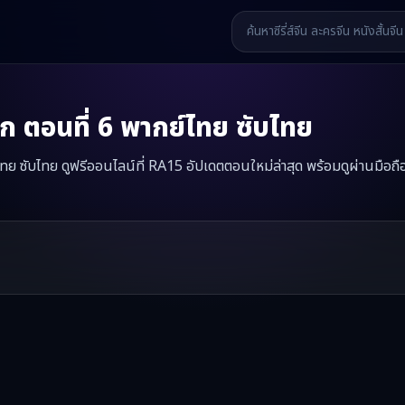
ูก
ตอนที่
6
พากย์ไทย ซับไทย
์ไทย ซับไทย ดูฟรีออนไลน์ที่ RA15 อัปเดตตอนใหม่ล่าสุด พร้อมดูผ่านมือถื
ใหม่เพื่อปกป้องลูก
มินิซีรี่ส์จีนเรื่องนี้มีทั้งหมด
35
ตอน รับชมได้ที่ RA15
รี่ส์จีน หนังสั้นจีน หนังสั้นจีนแนวตั้ง และหนังจีนสั้นคุณภาพสูง ทั้งแบ