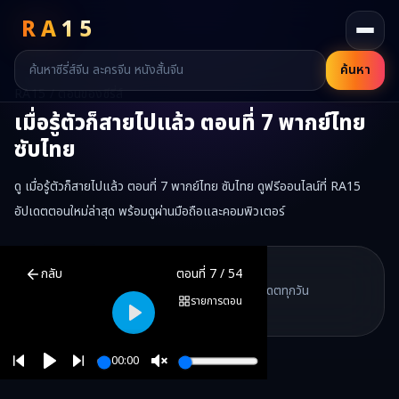
RA
15
ค้นหา
RA15 / ตอนของซีรี่ส์
เมื่อรู้ตัวก็สายไปแล้ว
ตอนที่
7
พากย์ไทย
ซับไทย
ดู เมื่อรู้ตัวก็สายไปแล้ว ตอนที่ 7 พากย์ไทย ซับไทย ดูฟรีออนไลน์ที่ RA15
อัปเดตตอนใหม่ล่าสุด พร้อมดูผ่านมือถือและคอมพิวเตอร์
เมื่อรู้ตัวก็สายไปแล้ว
ตอนที่
7
พากย์ไทย ซับไทย ดูฟรีออนไลน์ —
เมื่อรู้ต
RA15 Drama
กลับ
ตอนที่
7
/
54
RA15 เป็นเว็บไซต์ดูซีรี่ส์จีนออนไลน์ฟรี ที่รวบรวมหนังจีน ละครจีน มินิซี
รวมซีรี่ส์จีน ละครสั้น หนังแนวตั้ง พากย์ไทย อัปเดตทุกวัน
©
2026
RA15 Drama
รายการตอน
©
2026
RA15 Drama
Play
00:00
Play
Unmute