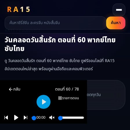
RA
15
ค้นหา
RA15 / ตอนของซีรี่ส์
วันคลอดวันสิ้นรัก
ตอนที่
60
พากย์ไทย
ซับไทย
ดู วันคลอดวันสิ้นรัก ตอนที่ 60 พากย์ไทย ซับไทย ดูฟรีออนไลน์ที่ RA15
อัปเดตตอนใหม่ล่าสุด พร้อมดูผ่านมือถือและคอมพิวเตอร์
วันคลอดวันสิ้นรัก
ตอนที่
60
พากย์ไทย ซับไทย ดูฟรีออนไลน์ —
วันคลอด
RA15 Drama
กลับ
ตอนที่
60
/
78
RA15 เป็นเว็บไซต์ดูซีรี่ส์จีนออนไลน์ฟรี ที่รวบรวมหนังจีน ละครจีน มินิซี
รวมซีรี่ส์จีน ละครสั้น หนังแนวตั้ง พากย์ไทย อัปเดตทุกวัน
©
2026
RA15 Drama
รายการตอน
©
2026
RA15 Drama
Play
00:00
Play
Unmute