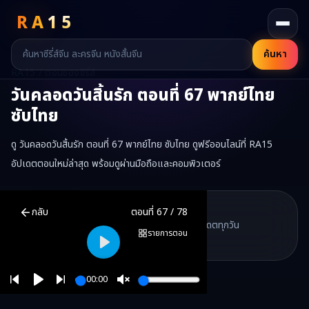
RA
15
ค้นหา
RA15 / ตอนของซีรี่ส์
วันคลอดวันสิ้นรัก
ตอนที่
67
พากย์ไทย
ซับไทย
ดู วันคลอดวันสิ้นรัก ตอนที่ 67 พากย์ไทย ซับไทย ดูฟรีออนไลน์ที่ RA15
อัปเดตตอนใหม่ล่าสุด พร้อมดูผ่านมือถือและคอมพิวเตอร์
วันคลอดวันสิ้นรัก
ตอนที่
67
พากย์ไทย ซับไทย ดูฟรีออนไลน์ —
วันคลอด
RA15 Drama
กลับ
ตอนที่
67
/
78
RA15 เป็นเว็บไซต์ดูซีรี่ส์จีนออนไลน์ฟรี ที่รวบรวมหนังจีน ละครจีน มินิซี
รวมซีรี่ส์จีน ละครสั้น หนังแนวตั้ง พากย์ไทย อัปเดตทุกวัน
©
2026
RA15 Drama
รายการตอน
©
2026
RA15 Drama
Play
00:00
Play
Unmute