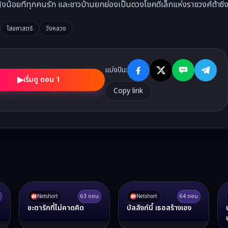
งน้อยที่ทุกคนรัก และชาวบ้านยกย่องเป็นดวงโชคดีเล็กแห่งราชวงศ์ต้าซิ่
ไสยศาสตร์
วังหลวง
แบ่งปัน:
▶
เริ่มดู ตอน 1
Copy link
Netshort
63
ตอน
Netshort
64
ตอน
ชะตารักที่ไม่คาดคิด
บัลลังก์นี้ เธอสร้างเอง