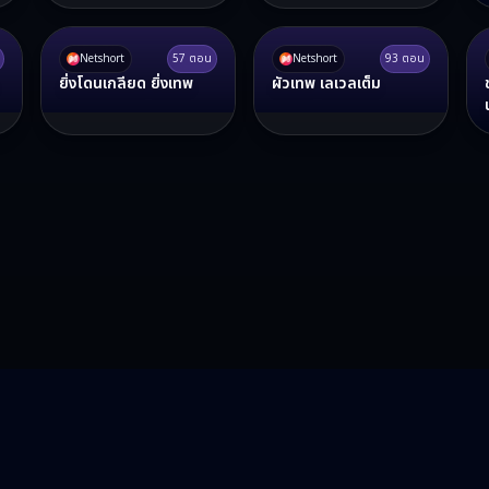
Netshort
57
ตอน
Netshort
93
ตอน
ยิ่งโดนเกลียด ยิ่งเทพ
ผัวเทพ เลเวลเต็ม