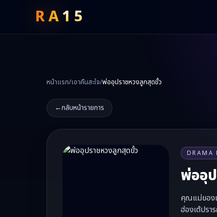
RA
15
หน้าแรก
/
เอาคืนสะใจ
/
พ่ออุปราชหวงลูกสุดขั้ว
←
กลับหน้ารายการ
DRAMA 
พ่ออุ
คุณแม่ของเจ
ฮ่องเต้ปรา