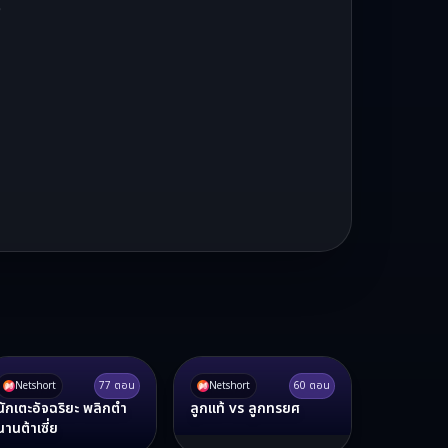
ง
Netshort
77
ตอน
Netshort
60
ตอน
นักเตะอัจฉริยะ พลิกตำ
ลูกแท้ vs ลูกทรยศ
นานต้าเซี่ย