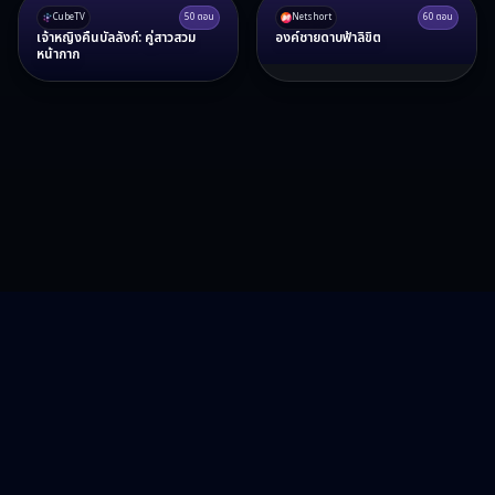
CubeTV
50
ตอน
Netshort
60
ตอน
เจ้าหญิงคืนบัลลังก์: คู่สาวสวม
องค์ชายดาบฟ้าลิขิต
หน้ากาก
RA15 Drama
รวมซีรี่ส์จีน ละครสั้น หนังแนวตั้ง พากย์ไทย อัปเดตทุกวัน
©
2026
RA15 Drama