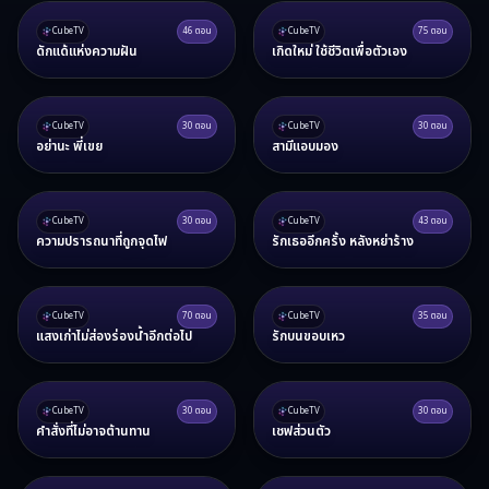
CubeTV
46
ตอน
CubeTV
75
ตอน
ดักแด้แห่งความฝัน
เกิดใหม่ ใช้ชีวิตเพื่อตัวเอง
CubeTV
30
ตอน
CubeTV
30
ตอน
อย่านะ พี่เขย
สามีแอบมอง
CubeTV
30
ตอน
CubeTV
43
ตอน
ความปรารถนาที่ถูกจุดไฟ
รักเธออีกครั้ง หลังหย่าร้าง
CubeTV
70
ตอน
CubeTV
35
ตอน
แสงเก่าไม่ส่องร่องน้ำอีกต่อไป
รักบนขอบเหว
CubeTV
30
ตอน
CubeTV
30
ตอน
คำสั่งที่ไม่อาจต้านทาน
เชฟส่วนตัว