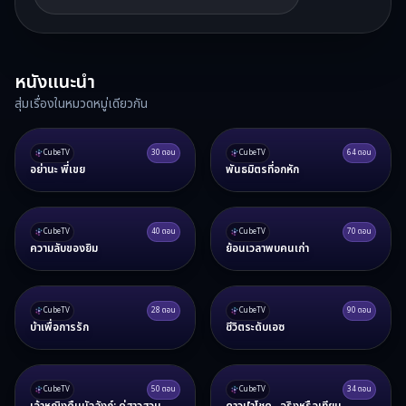
หนังแนะนำ
สุ่มเรื่องในหมวดหมู่เดียวกัน
CubeTV
30
ตอน
CubeTV
64
ตอน
อย่านะ พี่เขย
พันธมิตรที่อกหัก
CubeTV
40
ตอน
CubeTV
70
ตอน
ความลับของยิม
ย้อนเวลาพบคนเก่า
CubeTV
28
ตอน
CubeTV
90
ตอน
บ้าเพื่อการรัก
ชีวิตระดับเอซ
CubeTV
50
ตอน
CubeTV
34
ตอน