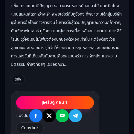
แข็งแกร่งและสติปัญญา เธอสามารถหลบหนีออกมาได้ และเปิดโปง
แผนสมคบคิดระหว่างเจ้าหเฟยเอ่อร์กับกู่ซือทง ที่พยายามใช้กลุ่มบริษัท
ซฺวี่ในการฉ้อโกงทางการเงิน ในการต่อสู้ด้วยปัญญาและความกล้าหาญ
กับเจ้าหเฟยเอ่อร์ กู่ซือทง และผู้บงการเบื้องหลังอย่างยามาโมโตะ อิจิ
โรนั้น ซฺวี่จื้อเอินไม่เพียงต้องปกป้องตัวเองเท่านั้น แต่ยังต้องช่วย
ลูกชายของเธออย่างซฺวี่เวิ่นให้รอดจากการถูกหลอกลวงและอันตราย
การแข่งขันที่เกี่ยวพันกับสายเลือดครอบครัว การหักหลัง และความ
ยุติธรรม กำลังค่อยๆ เผยออกมา...
รู้สึก
▶
เริ่มดู ตอน 1
แบ่งปัน:
Copy link