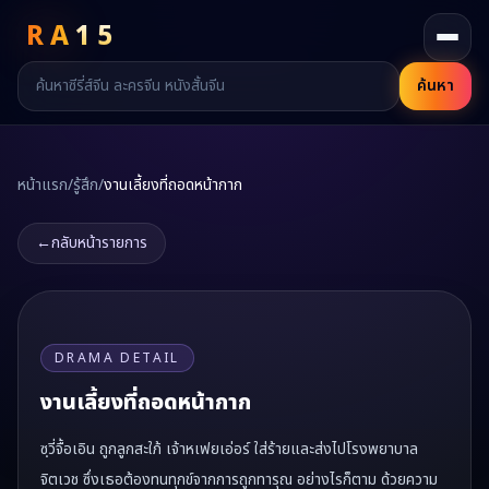
RA
15
ค้นหา
หน้าแรก
/
รู้สึก
/
งานเลี้ยงที่ถอดหน้ากาก
←
กลับหน้ารายการ
DRAMA DETAIL
งานเลี้ยงที่ถอดหน้ากาก
ซฺวี่จื้อเอิน ถูกลูกสะใภ้ เจ้าหเฟยเอ่อร์ ใส่ร้ายและส่งไปโรงพยาบาล
จิตเวช ซึ่งเธอต้องทนทุกข์จากการถูกทารุณ อย่างไรก็ตาม ด้วยความ