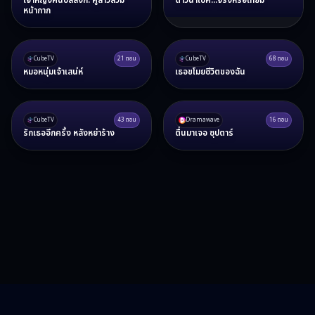
เจ้าหญิงคืนบัลลังก์: คู่สาวสวม
ดาวนำโชค...จริงหรือเทียม
หน้ากาก
CubeTV
21
ตอน
CubeTV
68
ตอน
หมอหนุ่มเจ้าเสน่ห์
เธอขโมยชีวิตของฉัน
CubeTV
43
ตอน
Dramawave
16
ตอน
รักเธออีกครั้ง หลังหย่าร้าง
ตื่นมาเจอ ซุปตาร์