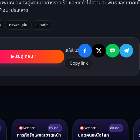
พันธ์ของทั้งคู่พัฒนาอย่างรวดเร็ว และยังทำให้ความสัมพันธ์ของเขากับโจ
ย่างน่าประหลาด
ง
การผจญภัย
สนุกสะใจ
แบ่งปัน:
▶
เริ่มดู ตอน 1
Copy link
Netshort
65
ตอน
Netshort
80
ตอน
ภารกิจรักเพชฌฆาตหน้า
ยอดคนเหนือโลก