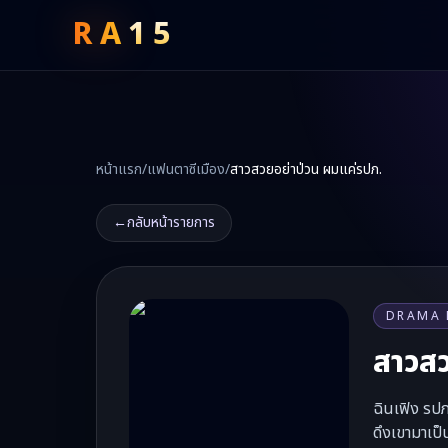
RA
15
หน้าแรก
/
แฟนตาซีเมือง
/
สาวสวยอย่าป่วน ผมแค่รปภ.
←
กลับหน้ารายการ
DRAMA 
สาวสว
ฉินเฟิง รปภ
ดึงเขามาเป็