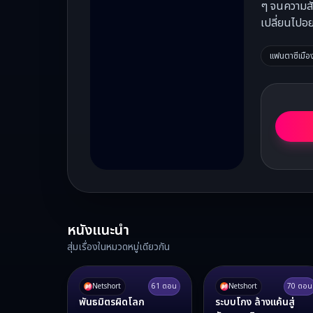
ๆ จนความสัม
เปลี่ยนไปอ
แฟนตาซีเมือ
หนังแนะนำ
สุ่มเรื่องในหมวดหมู่เดียวกัน
Netshort
61
ตอน
Netshort
70
ตอน
พันธมิตรผิดโลก
ระบบโกง ล้างแค้นสู่