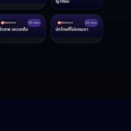
ญาติผม
Netshort
93
ตอน
Netshort
62
ตอน
ผัวเทพ เลเวลเต็ม
นักโทษที่ไม่ธรรมดา