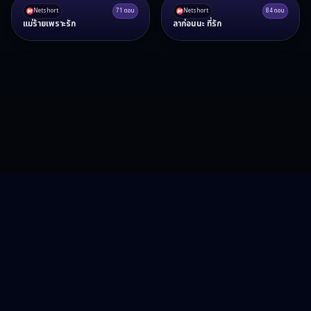
Netshort
71
ตอน
Netshort
84
ตอน
แม่ร้ายเพราะรัก
ลาก่อนนะ ที่รัก
RA15 Drama
รวมซีรี่ส์จีน ละครสั้น หนังแนวตั้ง พากย์ไทย อัปเดตทุกวัน
©
2026
RA15 Drama