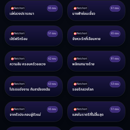
Netshort
65
ตอน
Netshort
61
ตอน
เล่ห์ลวงปรารถนา
นางฟ้าซ่อนเขี้ยว
Netshort
51
ตอน
Netshort
65
ตอน
เสิร์ฟรักร้อน
จังหวะรักที่เลือนหาย
Netshort
62
ตอน
Netshort
81
ตอน
ความลับ ครอบครัวอลเวง
พลิกบทนางร้าย
Netshort
63
ตอน
Netshort
53
ตอน
โปรดแต่งงาน กับสามีของฉัน
รอยรักลวงโลก
Netshort
65
ตอน
Netshort
51
ตอน
จากตัวประกอบสู่ตัวแม่
แสงในราตรีที่ไม่สิ้นสุด