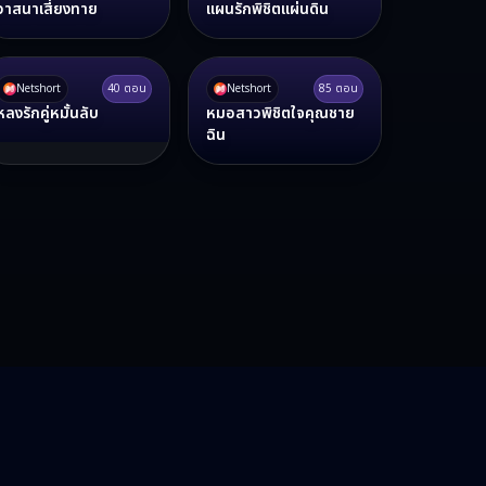
วาสนาเสี่ยงทาย
แผนรักพิชิตแผ่นดิน
Netshort
40
ตอน
Netshort
85
ตอน
หลงรักคู่หมั้นลับ
หมอสาวพิชิตใจคุณชาย
ฉิน