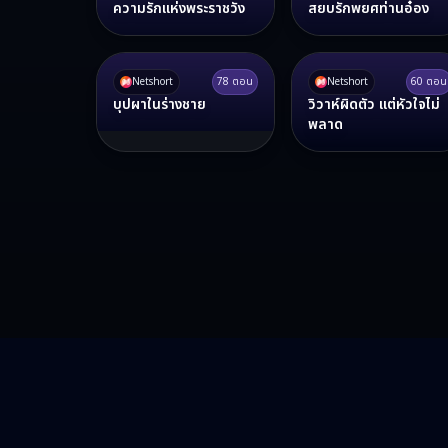
ความรักแห่งพระราชวัง
สยบรักพยศท่านอ๋อง
Netshort
78
ตอน
Netshort
60
ตอน
บุปผาในร่างชาย
วิวาห์ผิดตัว แต่หัวใจไม่
พลาด