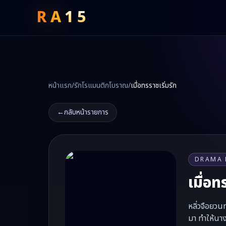
RA
15
หน้าแรก
/
รักโรแมนติกโบราณ
/
เมื่อทรราชเริ่มรัก
←
กลับหน้ารายการ
DRAMA 
เมื่อท
หลิ่วจือยวน
มา ทำให้นาง