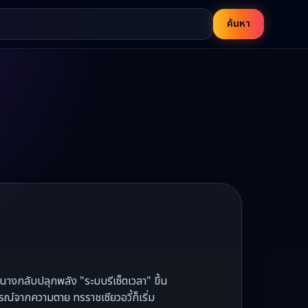
ค้นหา
ันนางกลับปลุกพลัง "ระบบรีเซ็ตเวลา" ขึ้น
ารณ์จากความตาย ทรราชเซียวอวี้ก็เริ่ม