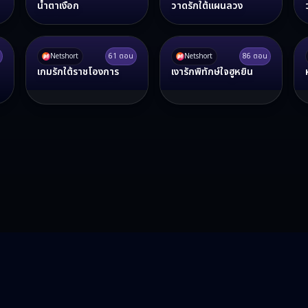
น้ำตาเงือก
วาดรักใต้แผนลวง
Netshort
61
ตอน
Netshort
86
ตอน
เกมรักใต้ราชโองการ
เงารักพิทักษ์ใจฮูหยิน