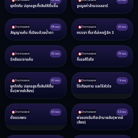
Dramawave
60
ตอน
Dramawave
68
ตอน
ยุคไททัน ปลุกอสูรทั้งสิบให้ตื่นขึ้น
จูบมูลค่าล้านดอลลาร์
Dramawave
98
ตอน
Dramawave
43
ตอน
สัญญาแค้น ที่เขียนด้วยน้ำตา
ภรรยา ที่เขาไม่เคยรู้จัก 3
Dramawave
82
ตอน
Dramawave
78
ตอน
รักซ้อนเงาแค้น
ก็เธอคืไฮโซ
Dramawave
60
ตอน
Dramawave
74
ตอน
ยุคไททัน ปลุกอสูรทั้งสิบให้ตื่น
ไร้เทียมทาน และไร้หัวใจ
ขึ้น(พากย์เสียง)
Dramawave
60
ตอน
Dramawave
64
ตอน
ดั่งแรกพบ
พ่อของฉันคือเจ้านายลับ(พากย์
เสียง)