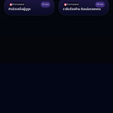
Dramawave
56
ตอน
Dramawave
58
ตอน
กำเนิดเหนือผู้ดูถูก
ราชันต้องห้าม กับแม่มดสองคน
RA15 Drama
รวมซีรี่ส์จีน ละครสั้น หนังแนวตั้ง พากย์ไทย อัปเดตทุกวัน
©
2026
RA15 Drama