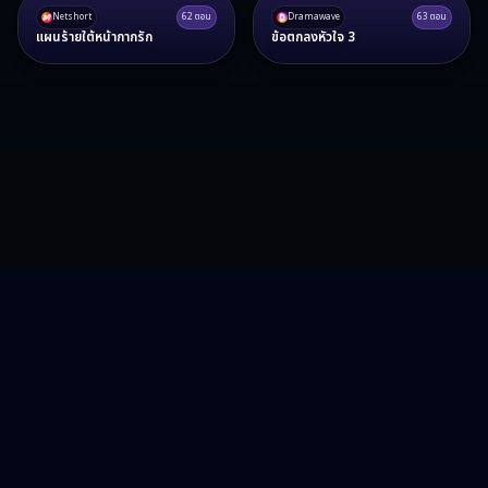
Netshort
62
ตอน
Dramawave
63
ตอน
แผนร้ายใต้หน้ากากรัก
ข้อตกลงหัวใจ 3
RA15 Drama
รวมซีรี่ส์จีน ละครสั้น หนังแนวตั้ง พากย์ไทย อัปเดตทุกวัน
©
2026
RA15 Drama