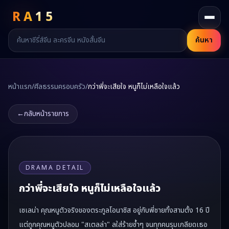
RA
15
ค้นหา
หน้าแรก
/
ศีลธรรมครอบครัว
/
กว่าพี่จะเสียใจ หนูก็ไม่เหลือใจแล้ว
←
กลับหน้ารายการ
DRAMA DETAIL
กว่าพี่จะเสียใจ หนูก็ไม่เหลือใจแล้ว
เซเลน่า คุณหนูตัวจริงของตระกูลโอนาซิส อยู่กับพี่ชายทั้งสามตั้ง 16 ปี
แต่ถูกคุณหนูตัวปลอม "สเตลล่า" ลใส่ร้ายซ้ำๆ จนทุกคนรุมเกลียดเธอ