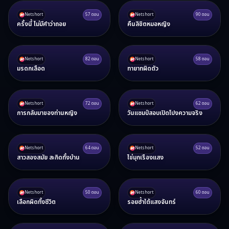
Netshort
57
ตอน
Netshort
90
ตอน
ครั้งนี้ ไม่มีคำว่าถอย
คืนลิขิตหมอหญิง
Netshort
82
ตอน
Netshort
58
ตอน
มรดกเลือด
ทายาทผิดตัว
Netshort
72
ตอน
Netshort
62
ตอน
การกลับมาของท่านหญิง
วันแชมป์สอบเปิดโปงความจริง
Netshort
64
ตอน
Netshort
52
ตอน
สาวสองสมัย สะกิดทั้งบ้าน
ไข่มุกเรืองแสง
Netshort
50
ตอน
Netshort
60
ตอน
เลือกผิดทั้งชีวิต
รอยช้ำใต้แสงจันทร์