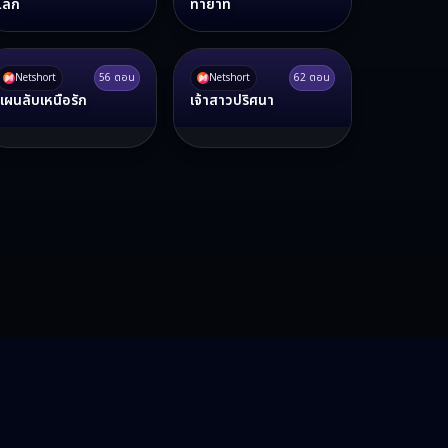
โลก
ทายาท
Netshort
56
ตอน
Netshort
62
ตอน
แผนลับเหนือรัก
เจ้าสาวปริศนา