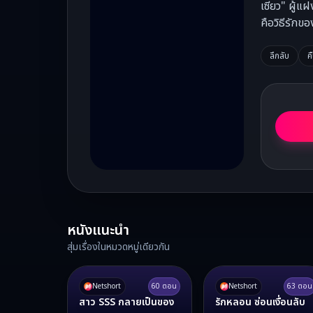
เซียว" ผู้แ
คือวิธีรักข
ลึกลับ
ค
หนังแนะนำ
สุ่มเรื่องในหมวดหมู่เดียวกัน
Netshort
60
ตอน
Netshort
63
ตอน
สาว SSS กลายเป็นของ
รักหลอน ซ่อนเงื่อนลับ