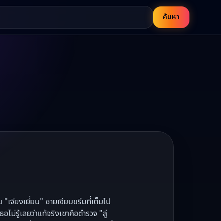
ค้นหา
บ "เจียงเยี่ยน" ชายเงียบขรึมที่เต็มไป
่รู้เลยว่าแท้จริงเขาคือตำรวจ "ลู่