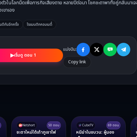
ฝงตัวในโลกมืดเพื่อภารกิจเสี่ยงตาย หลายปีต่อมา โชคชะตาพาทั้งคู่กลับมาเจอ
องเขาเอง
ืนดีกันอีกครั้ง
โรแมนติกคอมเมดี้
แบ่งปัน:
▶
เริ่มดู ตอน 1
Copy link
Netshort
50
ตอน
CubeTV
69
ตอน
ชะตาใหม่ใต้เถ้าภูเขาไฟ
หนีฆ่าในขบวน: ผู้มอง