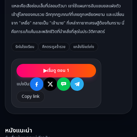
แหละคือเสือซ่อนเล็บที่ปลอมตัวมา เขาใช้แผนการอันแยบยลแฝงตัว
เข้าสู่โลกของคนรวย ฉีกทุกกฎเกณฑ์ที่เคยถูกเหยียดหยาม และเปลี่ยน
จาก "เหยื่อ" กลายเป็น "เจ้านาย" ที่เหล่าทายาทเศรษฐีต้องก้มกราบ นี่
คือการแก้แค้นและพลิกชีวิตที่บ้าคลั่งที่สุดในประวัติศาสตร์
รักในโรงเรียน
ศึกตระกูลร่ำรวย
แกล้งโง่แต่เก่ง
▶
เริ่มดู ตอน 1
แบ่งปัน:
Copy link
หนังแนะนำ