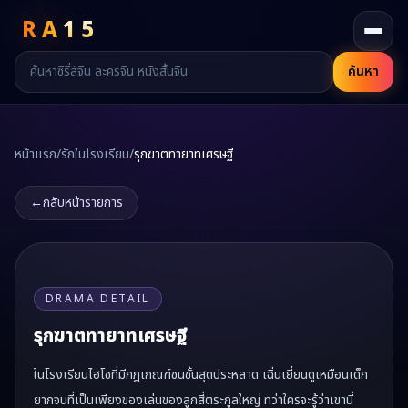
RA
15
ค้นหา
หน้าแรก
/
รักในโรงเรียน
/
รุกฆาตทายาทเศรษฐี
←
กลับหน้ารายการ
DRAMA DETAIL
รุกฆาตทายาทเศรษฐี
ในโรงเรียนไฮโซที่มีกฎเกณฑ์ชนชั้นสุดประหลาด เฉิ่นเยี่ยนดูเหมือนเด็ก
ยากจนที่เป็นเพียงของเล่นของลูกสี่ตระกูลใหญ่ ทว่าใครจะรู้ว่าเขานี่