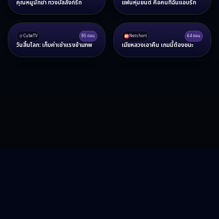
คุณหนูนักฆ่า ทวงบัลลังก์รัก
แฟนหุ่นยนต์ คือคนที่ฉันแอบรัก
CubeTV
85
ตอน
Netshort
64
ตอน
วันสิ้นโลก: เก็บค่าเช่าแรงข้ามภพ
เมียหลวงเอาคืน เกมนี้ต้องชนะ
RA15 Drama
รวมซีรี่ส์จีน ละครสั้น หนังแนวตั้ง พากย์ไทย อัปเดตทุกวัน