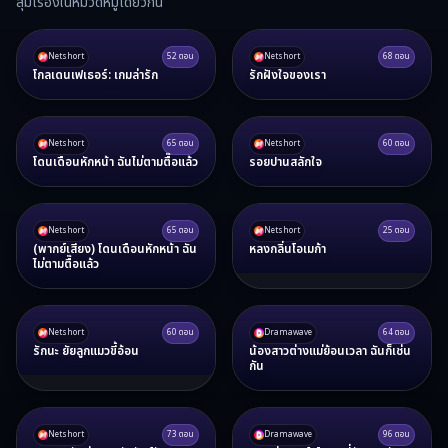
สุ่มเรื่องในหมวดหมู่เดียวกัน
Netshort
52
ตอน
Netshort
68
ตอน
โกลเดนเฟเธอร์: เกมล่ารัก
รักฝังใจของเรา
Netshort
65
ตอน
Netshort
60
ตอน
โดนเดือนหักหน้า ฉันไม่ตามตื๊อแล้ว
รอยปานสลักใจ
Netshort
65
ตอน
Netshort
25
ตอน
(พากย์เสียง) โดนเดือนหักหน้า ฉัน
หลงกลิ่นโอเมก้า
ไม่ตามตื๊อแล้ว
Netshort
60
ตอน
Dramawave
64
ตอน
รักนะ ยัยลูกแมวขี้อ้อน
น้องสาวต่างแม่ย้อนเวลา ฉันก็เช่น
กัน
Netshort
73
ตอน
Dramawave
96
ตอน