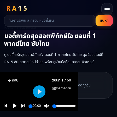
RA
15
ค้นหา
RA15 / ตอนของซีรี่ส์
บอดี้การ์ดสุดฮอตพิทักษ์ใจ
ตอนที่
1
พากย์ไทย ซับไทย
ดู บอดี้การ์ดสุดฮอตพิทักษ์ใจ ตอนที่ 1 พากย์ไทย ซับไทย ดูฟรีออนไลน์ที่
RA15 อัปเดตตอนใหม่ล่าสุด พร้อมดูผ่านมือถือและคอมพิวเตอร์
บอดี้การ์ดสุดฮอตพิทักษ์ใจ
ตอนที่
1
พากย์ไทย ซับไทย ดูฟรีออนไลน์ —
บ
RA15 Drama
กลับ
ตอนที่
1
/
60
RA15 เป็นเว็บไซต์ดูซีรี่ส์จีนออนไลน์ฟรี ที่รวบรวมหนังจีน ละครจีน มินิซี
รวมซีรี่ส์จีน ละครสั้น หนังแนวตั้ง พากย์ไทย อัปเดตทุกวัน
©
2026
RA15 Drama
รายการตอน
©
2026
RA15 Drama
Play
00:00
Play
Unmute