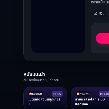
กลายเป็นนัก
พลิกชีวิต
หนังแนะนำ
สุ่มเรื่องในหมวดหมู่เดียวกัน
Netshort
74
ตอน
Netshort
56
ตอน
แม่ฉันคือควีนสนุกเกอร์
สายฟ้าล้างโลก ระบบ
นะ
ปลุกพลัง