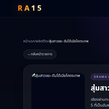
RA
15
หน้าแรก
/
พลิกชีวิต
/
สุ่มสาวขยะ ดันได้เมียโคตรเทพ
←
กลับหน้ารายการ
DRAMA 
สุ่มส
เจียงฝานทะล
S ที่เป็นอั