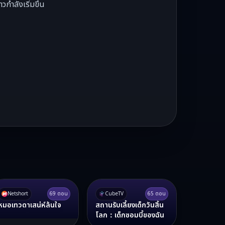
กำลังเริ่มขึ้น
Netshort
69
ตอน
CubeTV
65
ตอน
หมอเทวดาเสน่ห์ล้นใจ
สถานรับเลี้ยงเด็กวันสิ้น
โลก：เด็กซอมบี้ของฉัน