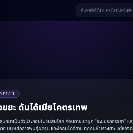
DETAIL
าวขยะ ดันได้เมียโคตรเทพ
ุมิติมาเป็นตัวประกอบในวันสิ้นโลก ก่อนตายเขาผูก "ระบบรักภรรยา" และเล
มพาต มนุษย์กลายพันธุ์ผิดรูป และโคลนใกล้ตาย ทุกคนหัวเราะเยาะ แต่หลัง