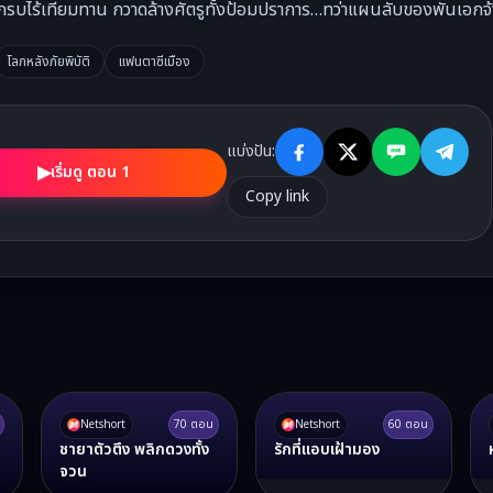
รบไร้เทียมทาน กวาดล้างศัตรูทั้งป้อมปราการ…ทว่าแผนลับของพันเอกจ้าว
โลกหลังภัยพิบัติ
แฟนตาซีเมือง
แบ่งปัน:
▶
เริ่มดู ตอน 1
Copy link
Netshort
70
ตอน
Netshort
60
ตอน
ชายาตัวตึง พลิกดวงทั้ง
รักที่แอบเฝ้ามอง
จวน