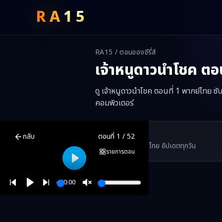
RA
15
RA15 / ตอนของซีรี่ส์
เจ้าหนูดาวนำโชค
ตอน
ดู เจ้าหนูดาวนำโชค ตอนที่ 1 พากย์ไทย ซ
คอมพิวเตอร์
เจ้าหนูดาวนำโชค
ตอนที่
1
พากย์ไทย ซับไทย ดูฟรีออนไลน์ —
เจ้าหนูดาว
RA15 Drama
กลับ
ตอนที่
1
/
52
RA15 เป็นเว็บไซต์ดูซีรี่ส์จีนออนไลน์ฟรี ที่รวบรวมหนังจีน ละครจีน มินิซี
รวมซีรี่ส์จีน ละครสั้น หนังแนวตั้ง พากย์ไทย อัปเดตทุกวัน
©
2026
RA15 Drama
รายการตอน
Play
00:00
Play
Unmute