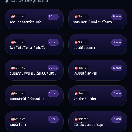
สุ่มเรื่องในหมวดหมู่เดียวกัน
Netshort
50
ตอน
Netshort
39
ตอน
ความทรงจำที่ว่างเปล่า
พยาบาลหนุ่มมัดใจซีอีโอสาว
Netshort
70
ตอน
Netshort
56
ตอน
ไฟแค้นไม่ดับ เอาคืนไม่ยั้ง
ยอดโค้ชชนเผ่า
Netshort
70
ตอน
Netshort
52
ตอน
วันเลิกกับแฟน ผมได้ระบบคืนเงิน
เกมบนโต๊ะอาหาร
Netshort
84
ตอน
Netshort
47
ตอน
บอกแล้วว่าไม่ใช่ยอดฝีมือ
ผัวเก่ากลับมาปัง
Netshort
68
ตอน
Netshort
55
ตอน
เล่ห์รักโยคะ
ชีวิตนี้ผมจะรวยให้สุด