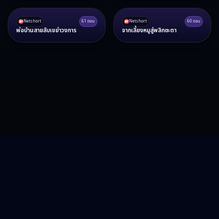
Netshort
61
ตอน
Netshort
60
ตอน
พ่อบ้านสายลับเขย่าวงการ
จากเลี้ยงหมูสู่พลิกชะตา
RA15 Drama
รวมซีรี่ส์จีน ละครสั้น หนังแนวตั้ง พากย์ไทย อัปเดตทุกวัน
©
2026
RA15 Drama