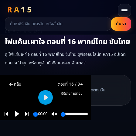
RA
15
ค้นหา
RA15 / ตอนของซีรี่ส์
ไฟแค้นเผาใจ
ตอนที่
16
พากย์ไทย ซับไทย
ดู ไฟแค้นเผาใจ ตอนที่ 16 พากย์ไทย ซับไทย ดูฟรีออนไลน์ที่ RA15 อัปเดต
ตอนใหม่ล่าสุด พร้อมดูผ่านมือถือและคอมพิวเตอร์
ไฟแค้นเผาใจ
ตอนที่
16
พากย์ไทย ซับไทย ดูฟรีออนไลน์ —
ไฟแค้นเผาใ
RA15 Drama
กลับ
ตอนที่
16
/
94
RA15 เป็นเว็บไซต์ดูซีรี่ส์จีนออนไลน์ฟรี ที่รวบรวมหนังจีน ละครจีน มินิซี
รวมซีรี่ส์จีน ละครสั้น หนังแนวตั้ง พากย์ไทย อัปเดตทุกวัน
©
2026
RA15 Drama
รายการตอน
©
2026
RA15 Drama
Play
00:00
Play
Unmute