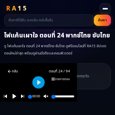
RA
15
ค้นหา
RA15 / ตอนของซีรี่ส์
ไฟแค้นเผาใจ
ตอนที่
24
พากย์ไทย ซับไทย
ดู ไฟแค้นเผาใจ ตอนที่ 24 พากย์ไทย ซับไทย ดูฟรีออนไลน์ที่ RA15 อัปเดต
ตอนใหม่ล่าสุด พร้อมดูผ่านมือถือและคอมพิวเตอร์
ไฟแค้นเผาใจ
ตอนที่
24
พากย์ไทย ซับไทย ดูฟรีออนไลน์ —
ไฟแค้นเผาใ
RA15 Drama
กลับ
ตอนที่
24
/
94
RA15 เป็นเว็บไซต์ดูซีรี่ส์จีนออนไลน์ฟรี ที่รวบรวมหนังจีน ละครจีน มินิซี
รวมซีรี่ส์จีน ละครสั้น หนังแนวตั้ง พากย์ไทย อัปเดตทุกวัน
©
2026
RA15 Drama
รายการตอน
©
2026
RA15 Drama
Play
00:00
Play
Unmute