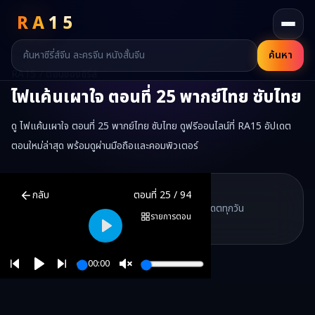
RA
15
ค้นหา
RA15 / ตอนของซีรี่ส์
ไฟแค้นเผาใจ
ตอนที่
25
พากย์ไทย ซับไทย
ดู ไฟแค้นเผาใจ ตอนที่ 25 พากย์ไทย ซับไทย ดูฟรีออนไลน์ที่ RA15 อัปเดต
ตอนใหม่ล่าสุด พร้อมดูผ่านมือถือและคอมพิวเตอร์
ไฟแค้นเผาใจ
ตอนที่
25
พากย์ไทย ซับไทย ดูฟรีออนไลน์ —
ไฟแค้นเผาใ
RA15 Drama
กลับ
ตอนที่
25
/
94
RA15 เป็นเว็บไซต์ดูซีรี่ส์จีนออนไลน์ฟรี ที่รวบรวมหนังจีน ละครจีน มินิซี
รวมซีรี่ส์จีน ละครสั้น หนังแนวตั้ง พากย์ไทย อัปเดตทุกวัน
©
2026
RA15 Drama
รายการตอน
©
2026
RA15 Drama
Play
00:00
Play
Unmute