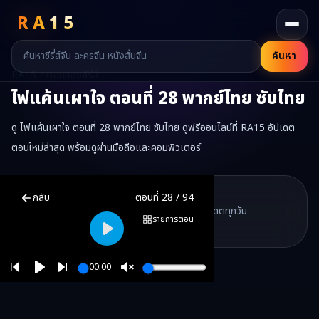
RA
15
ค้นหา
RA15 / ตอนของซีรี่ส์
ไฟแค้นเผาใจ
ตอนที่
28
พากย์ไทย ซับไทย
ดู ไฟแค้นเผาใจ ตอนที่ 28 พากย์ไทย ซับไทย ดูฟรีออนไลน์ที่ RA15 อัปเดต
ตอนใหม่ล่าสุด พร้อมดูผ่านมือถือและคอมพิวเตอร์
ไฟแค้นเผาใจ
ตอนที่
28
พากย์ไทย ซับไทย ดูฟรีออนไลน์ —
ไฟแค้นเผาใ
RA15 Drama
กลับ
ตอนที่
28
/
94
RA15 เป็นเว็บไซต์ดูซีรี่ส์จีนออนไลน์ฟรี ที่รวบรวมหนังจีน ละครจีน มินิซี
รวมซีรี่ส์จีน ละครสั้น หนังแนวตั้ง พากย์ไทย อัปเดตทุกวัน
©
2026
RA15 Drama
รายการตอน
©
2026
RA15 Drama
Play
00:00
Play
Unmute