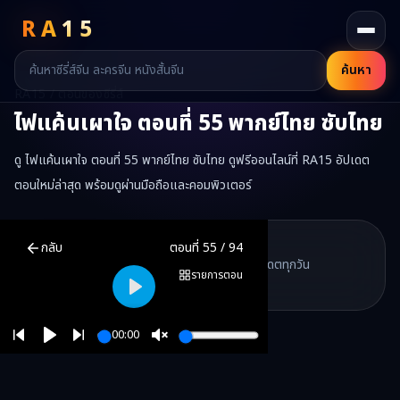
RA
15
ค้นหา
RA15 / ตอนของซีรี่ส์
ไฟแค้นเผาใจ
ตอนที่
55
พากย์ไทย ซับไทย
ดู ไฟแค้นเผาใจ ตอนที่ 55 พากย์ไทย ซับไทย ดูฟรีออนไลน์ที่ RA15 อัปเดต
ตอนใหม่ล่าสุด พร้อมดูผ่านมือถือและคอมพิวเตอร์
ไฟแค้นเผาใจ
ตอนที่
55
พากย์ไทย ซับไทย ดูฟรีออนไลน์ —
ไฟแค้นเผาใ
RA15 Drama
กลับ
ตอนที่
55
/
94
RA15 เป็นเว็บไซต์ดูซีรี่ส์จีนออนไลน์ฟรี ที่รวบรวมหนังจีน ละครจีน มินิซี
รวมซีรี่ส์จีน ละครสั้น หนังแนวตั้ง พากย์ไทย อัปเดตทุกวัน
©
2026
RA15 Drama
รายการตอน
©
2026
RA15 Drama
Play
00:00
Play
Unmute